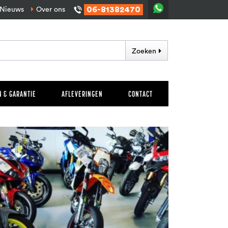
06-81382470
Nieuws
Over ons
Zoeken
 & GARANTIE
AFLEVERINGEN
CONTACT