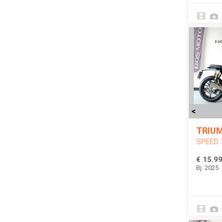
<
TRIU
SPEED 
€ 15.99
Bj. 2025