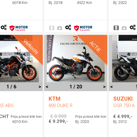
6018 Km
Bj. 2018
4522 Km
Bj. 2022
Verkocht
ACTIE
1 / 6
>
<
1 / 20
>
<
KTM
SUZUKI
KE ABS
890 DUKE R
GSR 750 A
€ 9.999
CHT
€ 4.999,-
Prijs p/mnd klik hier
Prijs p/mnd klik hier
€ 9.299,-
6010 Km
Bj. 2020
Bj. 2012