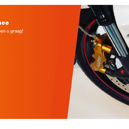
mee
en u graag!