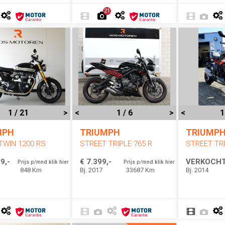
21
1 / 21
>
<
1 / 6
>
<
1
MPH
TRIUMPH
TRIUMP
TWIN 1200 RS
STREET TRIPLE 765 R
STREET TRI
9,-
€ 7.399,-
VERKOCH
Prijs p/mnd klik hier
Prijs p/mnd klik hier
848 Km
Bj. 2017
33687 Km
Bj. 2014