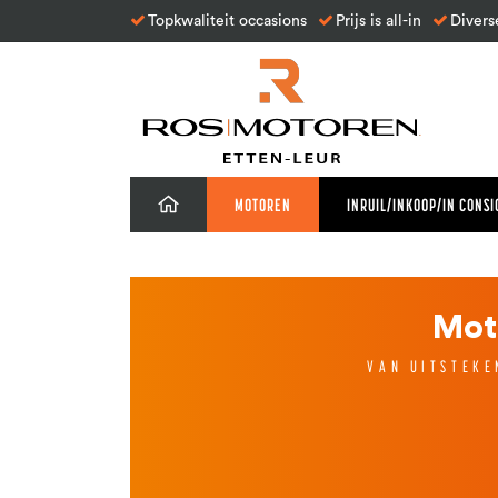
Topkwaliteit occasions
Prijs is all-in
Divers
MOTOREN
INRUIL/INKOOP/IN CONSI
Mot
VAN UITSTEKE