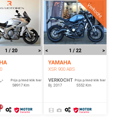
Verkocht
1 / 20
>
<
1 / 22
>
HA
YAMAHA
0
XSR 900 ABS
,-
VERKOCHT
Prijs p/mnd klik hier
Prijs p/mnd klik hier
58917 Km
Bj. 2017
5552 Km
18