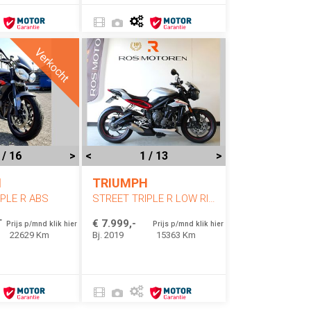
Verkocht
 / 16
>
<
1 / 13
>
H
TRIUMPH
PLE R ABS
STREET TRIPLE R LOW RIDE HEIGHT
T
€ 7.999,-
Prijs p/mnd klik hier
Prijs p/mnd klik hier
22629 Km
Bj. 2019
15363 Km