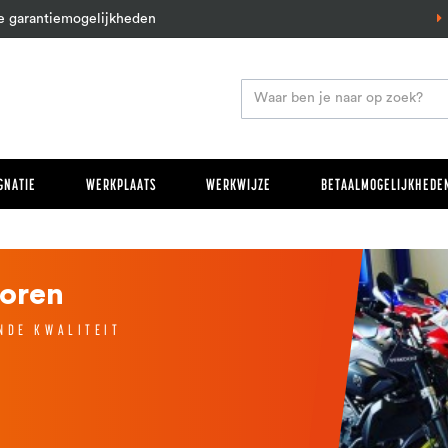
e garantiemogelijkheden
GNATIE
WERKPLAATS
WERKWIJZE
BETAALMOGELIJKHEDEN
oren
NDE KWALITEIT