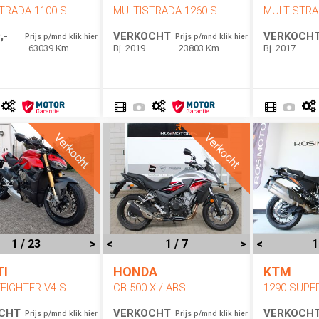
TRADA 1100 S
MULTISTRADA 1260 S
MULTISTRA
,-
VERKOCHT
VERKOCH
Prijs p/mnd klik hier
Prijs p/mnd klik hier
63039 Km
Bj. 2019
23803 Km
Bj. 2017
Verkocht
Verkocht
1 / 23
>
<
1 / 7
>
<
1
TI
HONDA
KTM
FIGHTER V4 S
CB 500 X / ABS
CHT
VERKOCHT
VERKOCH
Prijs p/mnd klik hier
Prijs p/mnd klik hier