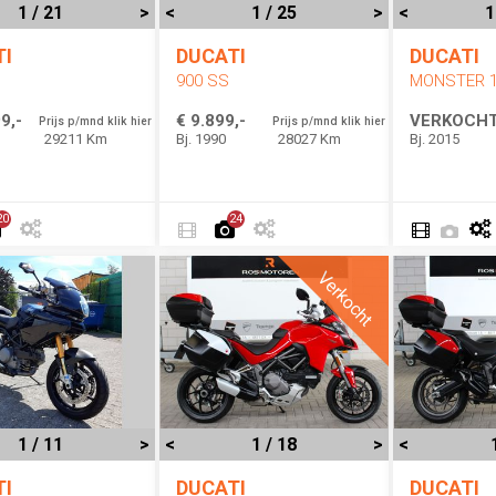
1 / 21
>
<
1 / 25
>
<
1
TI
DUCATI
DUCATI
900 SS
MONSTER 1
9,-
€ 9.899,-
VERKOCH
Prijs p/mnd klik hier
Prijs p/mnd klik hier
29211 Km
Bj. 1990
28027 Km
Bj. 2015
20
24
Verkocht
1 / 11
>
<
1 / 18
>
<
TI
DUCATI
DUCATI