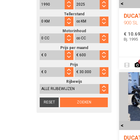
<
Tellerstand
DUCA
900 SL
Motorinhoud
€ 10.69
Bj. 1995
Prijs per maand
Prijs
Rijbewijs
RESET
ZOEKEN
<
DUCA