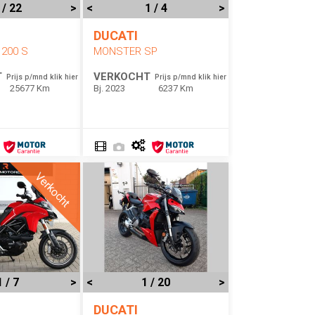
 / 22
>
<
1 / 4
>
DUCATI
200 S
MONSTER SP
T
VERKOCHT
Prijs p/mnd klik hier
Prijs p/mnd klik hier
25677 Km
Bj. 2023
6237 Km
Verkocht
1 / 7
>
<
1 / 20
>
DUCATI