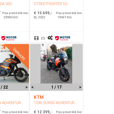
DA 950
STREETFIGHTER V2
T
€ 15.699,-
Prijs p/mnd klik hier
Prijs p/mnd klik hier
29930 Km
Bj. 2022
19437 Km
Verkocht
 / 22
>
<
1 / 17
>
KTM
1290 SUPER ADVENTURE S
1290 SUPER ADVENTURE S
T
€ 12.399,-
Prijs p/mnd klik hier
Prijs p/mnd klik hier