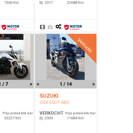
7366 Km
Bj. 2017
22688 Km
Verkocht
1 / 7
>
<
1 / 14
>
SUZUKI
GSX 650 F ABS
VERKOCHT
Prijs p/mnd klik hier
Prijs p/mnd klik hier
53237 Km
Bj. 2009
11684 Km