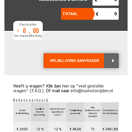
Particulier
0
,
00
€
Uw maandbedrag
VRIJBLIJVEND AANVRAGEN
Heeft u vragen? Klik dan
hier op "veel gestelde
vragen" (F.A.Q.)
. Of mail naar
info@numotorrijden.nl
.
Rekenvoorbeeld:
Duur
Jaarlijkse
Debetrentevoet
Totale
Termijnbedrag
kredietovereen-
Totaal door u te
kosten
op jaarbasis
kredietbedrag
per maand
komst in
betalen bedrag
percentage
(vast)
maanden
€
2500
12
%
12
%
€
48,08
72
€
3461,88