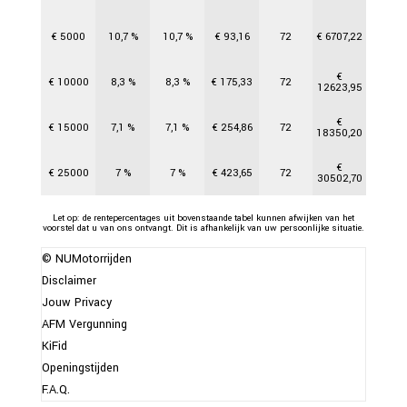
€
5000
10,7
%
10,7
%
€
93,16
72
€
6707,22
€
€
10000
8,3
%
8,3
%
€
175,33
72
12623,95
€
€
15000
7,1
%
7,1
%
€
254,86
72
18350,20
€
€
25000
7
%
7
%
€
423,65
72
30502,70
Let op: de rentepercentages uit bovenstaande tabel kunnen afwijken van het
voorstel dat u van ons ontvangt. Dit is afhankelijk van uw persoonlijke situatie.
© NUMotorrijden
Disclaimer
Jouw Privacy
AFM Vergunning
KiFid
Openingstijden
F.A.Q.