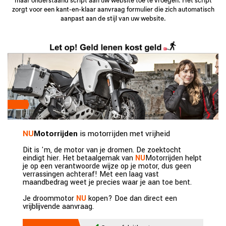
maar onderstaand script aan uw website toe te vroegen. Het script
zorgt voor een kant-en-klaar aanvraag formulier die zich automatisch
aanpast aan de stijl van uw website.
NU
Motorrijden
is motorrijden met vrijheid
Dit is 'm, de motor van je dromen. De zoektocht
eindigt hier. Het betaalgemak van
NU
Motorrijden helpt
je op een verantwoorde wijze op je motor, dus geen
verrassingen achteraf! Met een laag vast
maandbedrag weet je precies waar je aan toe bent.
Je droommotor
NU
kopen? Doe dan direct een
vrijblijvende aanvraag.