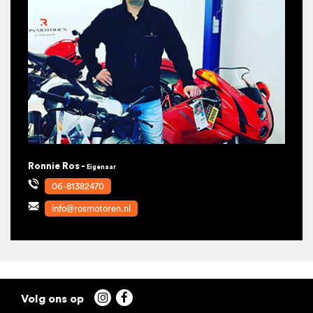
Ronnie Ros -
Eigenaar
06-81382470
info@rosmotoren.nl

