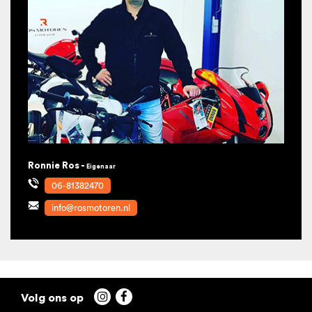
Ronnie Ros -
Eigenaar
06-81382470
info@rosmotoren.nl

