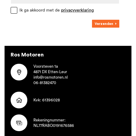
Ik ga akkoord met de
privacyverklaring
Verzenden
Ros Motoren
Voorsteven 1a
4871 DX Etten-Leur
info@rosmotoren.nl
06-81382470
Kvk: 61396028
Rekeningnummer:
NL77RABO0191676586