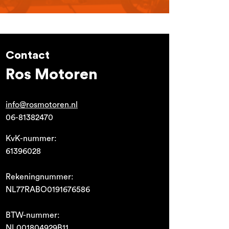
Contact
Ros Motoren
info@rosmotoren.nl
06-81382470
KvK-nummer:
61396028
Rekeningnummer:
NL77RABO0191676586
BTW-nummer:
NL001804929B11