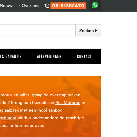
06-81382470
Nieuws
Over ons
Zoeken
 & GARANTIE
AFLEVERINGEN
CONTACT
 motor en wilt u graag de overstap maken
odel? Breng een bezoek aan
Ros Motoren
in
peciaalzaak met een mooi aanbod
sortiment
vindt u onder andere de prachtige
ees er hier meer over.