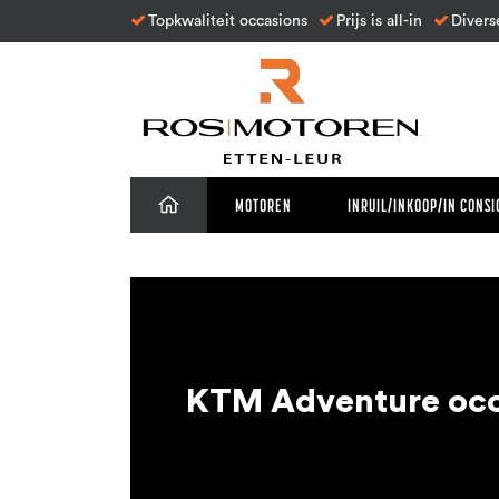
Topkwaliteit occasions
Prijs is all-in
Divers
MOTOREN
INRUIL/INKOOP/IN CONSI
KTM Adventure occ