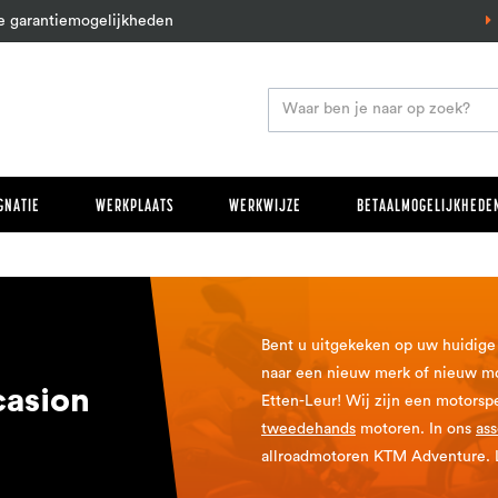
e garantiemogelijkheden
GNATIE
WERKPLAATS
WERKWIJZE
BETAALMOGELIJKHEDEN
Bent u uitgekeken op uw huidige
naar een nieuw merk of nieuw m
asion
Etten-Leur! Wij zijn een motors
tweedehands
motoren. In ons
as
allroadmotoren KTM Adventure. L