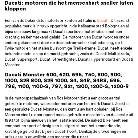
Ducati: motoren die het mensenhart sneller laten
kloppen
Eén van de bekendste motorfabrikanten uit Italië is
Ducati
. Dit razend
populaire merk is in 1926 opgericht in de Italiaanse stad Bologna en al
bijna een eeuw lang maakt Ducati sportieve motorfietsen met een
krachtig en kenmerkend geluid. De motoren van Ducati worden onder
andere gekenmerkt door de desmodromische klepbediening, de L-
Twin-motor en het stalen buisvormige Trellis-frame. Ducati heeft enkele
bekende modellen op de markt gebracht, zoals de Ducati Multistrada,
Ducati Supersport, Ducati Streetfighter, Ducati Hypermotard en Ducati
Monster.
Ducati Monster 600, 620, 695, 750, 800, 900,
1000, S2R 800, S2R 1000, S4, S4R, S4RS, 696,
796, 1100, 1100-S, 797, 821, 1200, 1200-S, 1200-R
In de motorspeciaalzaak van Ros Motoren ziet u een groot aantal
gebruikte motoren, waaronder motoren van het merk Ducati. Zoekt u
een gebruikte Ducati Monster, dan kunt u uw hart ophalen: bij Ros
Motoren vindt u doorlopend mooie gebruikte monsters van de eerste uit
1993 tot bijna nieuwe van het laatste model. De naked bike heeft een
compact en sportief design en is uitgerust met het kenmerkende,
krachtige geluid dat bij een Ducati hoort. Dankzij de uitvoeringen en
prijsklasse is er wellicht een monster die u past.