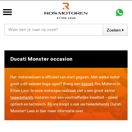
Zoeken
Ducati Monster occasion
Het motorseizoen is officieel van start gegaan. Met welke motor
gooit u dit seizoen hoge ogen? Breng een
bezoek
Ros Motoren in
Etten-Leur. In onze motorspeciaalzaak ziet u een groot aantal
tweedehands
motoren met een voortreffelijke kwaliteit – zowel
optisch en technisch. Bij ons koopt u ook uw tweedehands Ducati
Monster! Lees er hier meer informatie over.