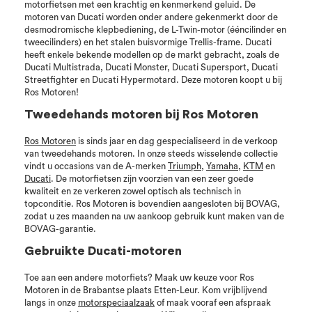
motorfietsen met een krachtig en kenmerkend geluid. De
motoren van Ducati worden onder andere gekenmerkt door de
desmodromische klepbediening, de L-Twin-motor (ééncilinder en
tweecilinders) en het stalen buisvormige Trellis-frame. Ducati
heeft enkele bekende modellen op de markt gebracht, zoals de
Ducati Multistrada, Ducati Monster, Ducati Supersport, Ducati
Streetfighter en Ducati Hypermotard. Deze motoren koopt u bij
Ros Motoren!
Tweedehands motoren bij Ros Motoren
Ros Motoren
is sinds jaar en dag gespecialiseerd in de verkoop
van tweedehands motoren. In onze steeds wisselende collectie
vindt u occasions van de A-merken
Triumph
,
Yamaha
,
KTM
en
Ducati
. De motorfietsen zijn voorzien van een zeer goede
kwaliteit en ze verkeren zowel optisch als technisch in
topconditie. Ros Motoren is bovendien aangesloten bij BOVAG,
zodat u zes maanden na uw aankoop gebruik kunt maken van de
BOVAG-garantie.
Gebruikte Ducati-motoren
Toe aan een andere motorfiets? Maak uw keuze voor Ros
Motoren in de Brabantse plaats Etten-Leur. Kom vrijblijvend
langs in onze
motorspeciaalzaak
of maak vooraf een afspraak