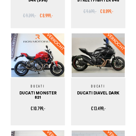
S4R (996)
STREETFIGHTER 848
€ 9.699,-
€ 8.899,-
€ 9.399,-
€ 8.999,-
DUCATI
DUCATI
DUCATI MONSTER
DUCATI DIAVEL DARK
821
€ 10.799,-
€ 13.499,-