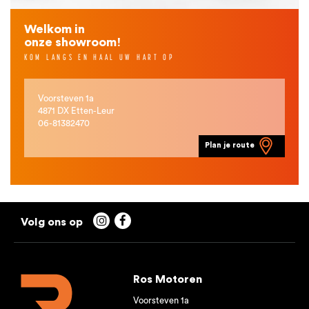
Welkom in
onze showroom!
KOM LANGS EN HAAL UW HART OP
Voorsteven 1a
4871 DX Etten-Leur
06-81382470
Plan je route


Ros Motoren
Voorsteven 1a