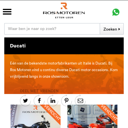
Zoeken
Ducati
Eén van de bekendste motorfabrikanten uit Italië is Ducati. Bij
Ros Motoren vind u continu diverse Ducati motor occasions. Kom
vrijblijvend langs in onze showroom.
DEEL MET VRIENDEN




