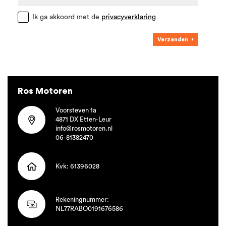
Ik ga akkoord met de
privacyverklaring
Verzenden
Ros Motoren
Voorsteven 1a
4871 DX Etten-Leur
info@rosmotoren.nl
06-81382470
Kvk: 61396028
Rekeningnummer:
NL77RABO0191676586