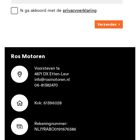
Ik ga akkoord met de
privacyverklaring
Verzenden
Ros Motoren
Voorsteven 1a
4871 DX Etten-Leur
info@rosmotoren.nl
06-81382470
Kvk: 61396028
Rekeningnummer:
NL77RABO0191676586