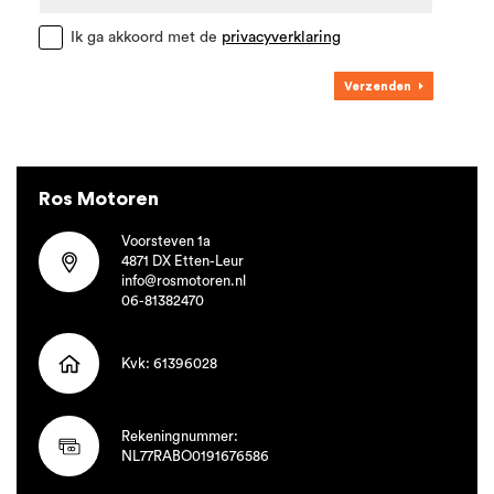
Ik ga akkoord met de
privacyverklaring
Verzenden
Ros Motoren
Voorsteven 1a
4871 DX Etten-Leur
info@rosmotoren.nl
06-81382470
Kvk: 61396028
Rekeningnummer:
NL77RABO0191676586