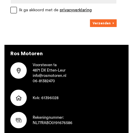
Ik ga akkoord met de
privacyverklaring
Verzenden
Ros Motoren
Voorsteven 1a
4871 DX Etten-Leur
info@rosmotoren.nl
06-81382470
Kvk: 61396028
Rekeningnummer:
NL77RABO0191676586