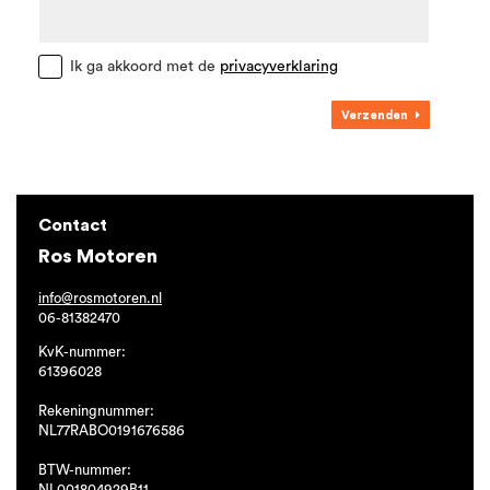
Ik ga akkoord met de
privacyverklaring
Verzenden
Contact
Ros Motoren
info@rosmotoren.nl
06-81382470
KvK-nummer:
61396028
Rekeningnummer:
NL77RABO0191676586
BTW-nummer:
NL001804929B11