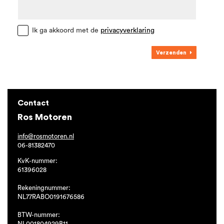
Ik ga akkoord met de
privacyverklaring
Verzenden
Contact
Ros Motoren
info@rosmotoren.nl
06-81382470
KvK-nummer:
61396028
Rekeningnummer:
NL77RABO0191676586
BTW-nummer:
NL001804929B11