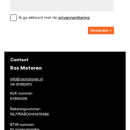
Ik ga akkoord met de
privacyverklaring
Verzenden
Contact
Ros Motoren
info@rosmotoren.nl
06-81382470
KvK-nummer:
61396028
Rekeningnummer:
NL77RABO0191676586
BTW-nummer:
NL001804929B11