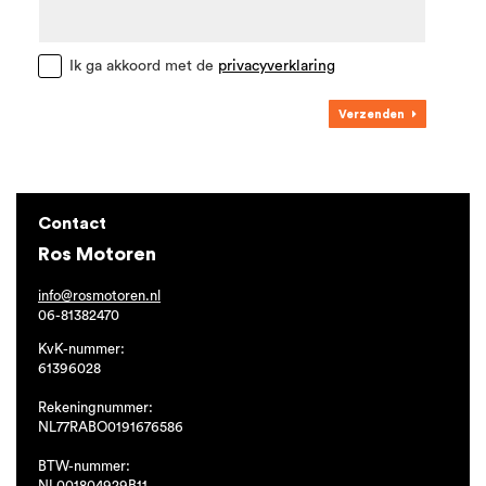
Ik ga akkoord met de
privacyverklaring
Verzenden
Contact
Ros Motoren
info@rosmotoren.nl
06-81382470
KvK-nummer:
61396028
Rekeningnummer:
NL77RABO0191676586
BTW-nummer:
NL001804929B11