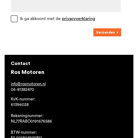
Ik ga akkoord met de
privacyverklaring
Verzenden
Contact
Ros Motoren
info@rosmotoren.nl
06-81382470
KvK-nummer:
61396028
Rekeningnummer:
NL77RABO0191676586
BTW-nummer:
NL001804929B11