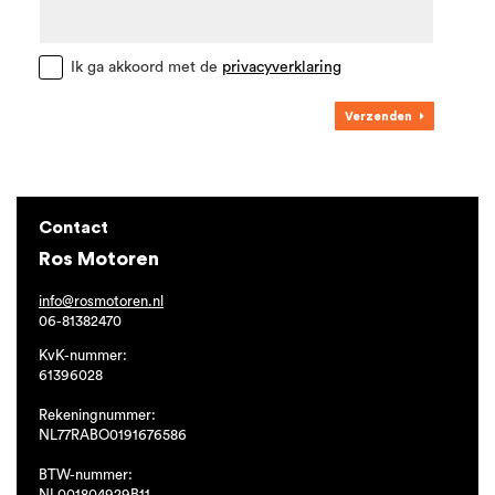
Ik ga akkoord met de
privacyverklaring
Verzenden
Contact
Ros Motoren
info@rosmotoren.nl
06-81382470
KvK-nummer:
61396028
Rekeningnummer:
NL77RABO0191676586
BTW-nummer:
NL001804929B11