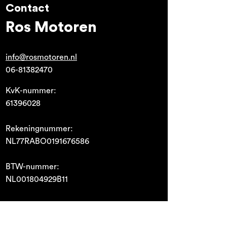
Contact
Ros Motoren
info@rosmotoren.nl
06-81382470
KvK-nummer:
61396028
Rekeningnummer:
NL77RABO0191676586
BTW-nummer:
NL001804929B11