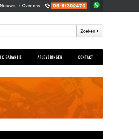
06-81382470
Nieuws
Over ons
Zoeken
 & GARANTIE
AFLEVERINGEN
CONTACT