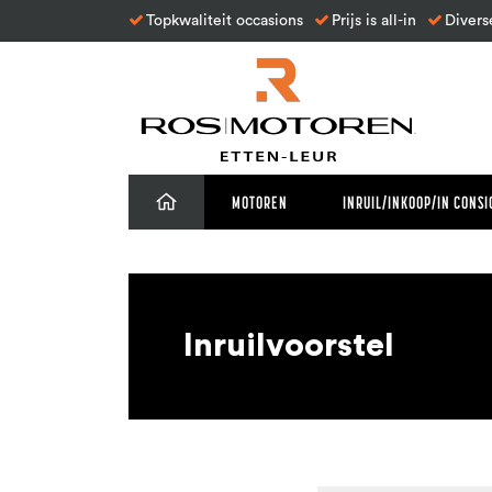
Topkwaliteit occasions
Prijs is all-in
Divers
MOTOREN
INRUIL/INKOOP/IN CONSI
Inruilvoorstel