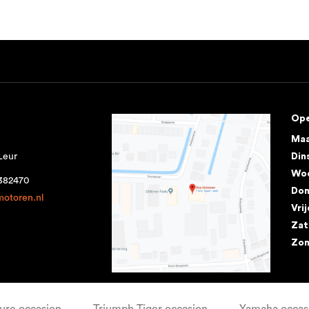
Ope
Ma
Leur
Din
Wo
1382470
Don
motoren.nl
Vri
Zat
Zo