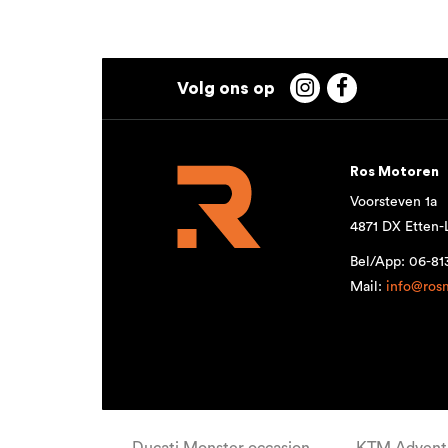


Ros Motoren
Voorsteven 1a
4871 DX Etten-
Bel/App: 06-8
Mail:
info@ros