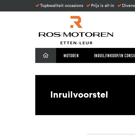
Topkwaliteit occasions
Prijs is all-in
Divers
MOTOREN
INRUIL/INKOOP/IN CONSI
Inruilvoorstel