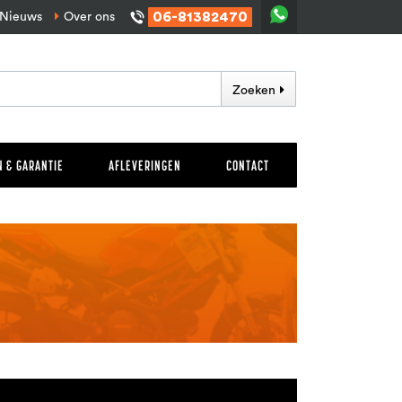
06-81382470
Nieuws
Over ons
Zoeken
 & GARANTIE
AFLEVERINGEN
CONTACT