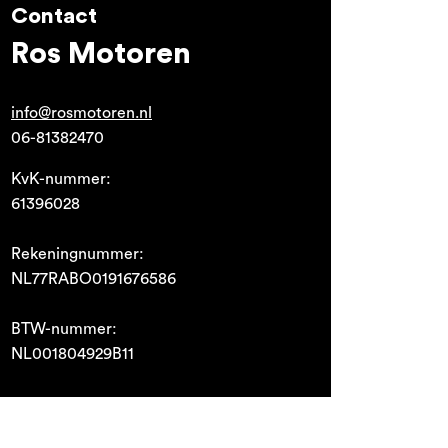
Contact
Ros Motoren
info@rosmotoren.nl
06-81382470
KvK-nummer:
61396028
Rekeningnummer:
NL77RABO0191676586
BTW-nummer:
NL001804929B11