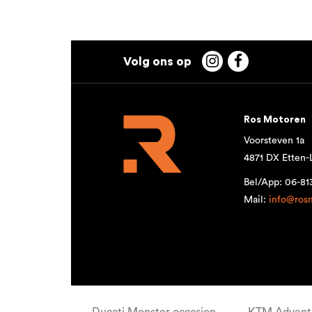


Ros Motoren
Voorsteven 1a
4871 DX Etten-
Bel/App: 06-8
Mail:
info@ros