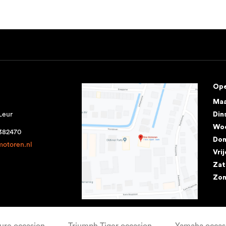
Ope
Ma
Leur
Din
Wo
1382470
Don
motoren.nl
Vri
Zat
Zo