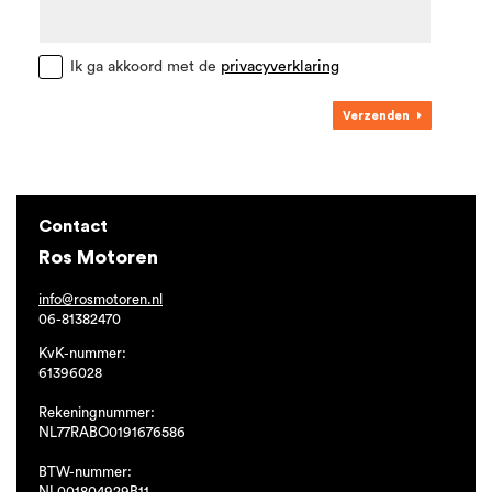
Ik ga akkoord met de
privacyverklaring
Verzenden
Contact
Ros Motoren
info@rosmotoren.nl
06-81382470
KvK-nummer:
61396028
Rekeningnummer:
NL77RABO0191676586
BTW-nummer:
NL001804929B11