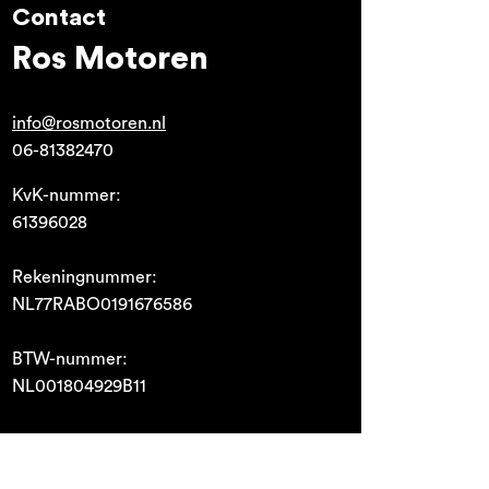
Contact
Ros Motoren
info@rosmotoren.nl
06-81382470
KvK-nummer:
61396028
Rekeningnummer:
NL77RABO0191676586
BTW-nummer:
NL001804929B11