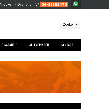
06-81382470
Nieuws
Over ons
Zoeken
 & GARANTIE
AFLEVERINGEN
CONTACT