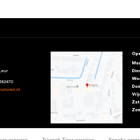
Ope
Ma
Leur
Din
Wo
1382470
Don
motoren.nl
Vri
Zat
Zo