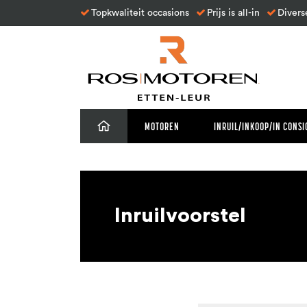
Topkwaliteit occasions
Prijs is all-in
Divers
MOTOREN
INRUIL/INKOOP/IN CONSI
Inruilvoorstel