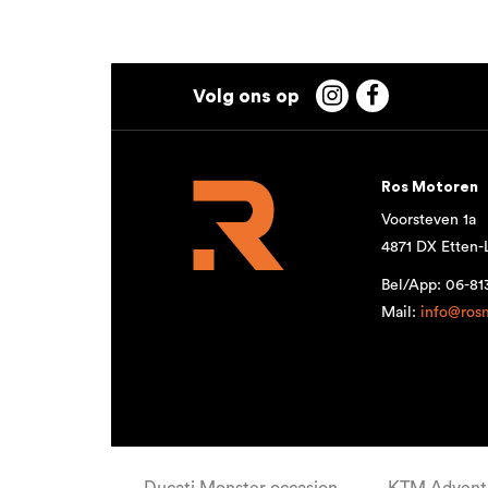


Ros Motoren
Voorsteven 1a
4871 DX Etten-
Bel/App: 06-8
Mail:
info@ros