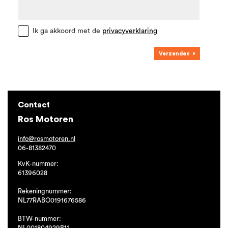
Ik ga akkoord met de
privacyverklaring
Verzenden
Contact
Ros Motoren
info@rosmotoren.nl
06-81382470
KvK-nummer:
61396028
Rekeningnummer:
NL77RABO0191676586
BTW-nummer:
NL001804929B11