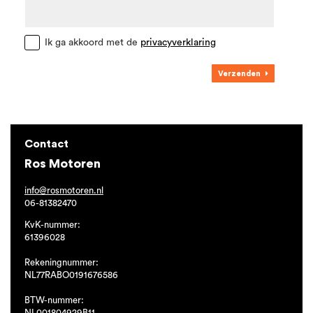
Ik ga akkoord met de
privacyverklaring
Verzenden
Contact
Ros Motoren
info@rosmotoren.nl
06-81382470
KvK-nummer:
61396028
Rekeningnummer:
NL77RABO0191676586
BTW-nummer:
NL001804929B11