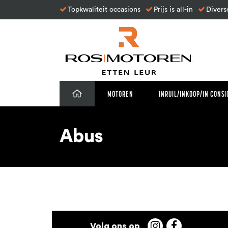
Topkwaliteit occasions
Prijs is all-in
Divers
MOTOREN
INRUIL/INKOOP/IN CONSI
Abus

