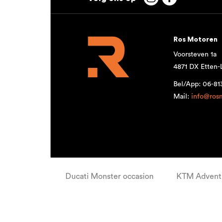
Ros Motoren
Voorsteven 1a
4871 DX Etten-
Bel/App: 06-8
Mail:
info@ros
Ducati Monster occasion
KTM Adventu