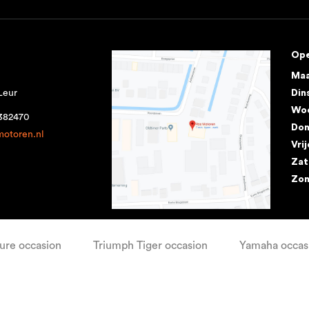
Ope
Ma
Leur
Din
Wo
1382470
Don
motoren.nl
Vri
Zat
Zo
re occasion
Triumph Tiger occasion
Yamaha occas