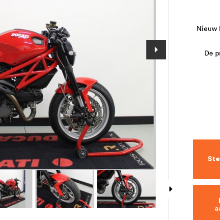
Nieuw b
De pr
Ste
a