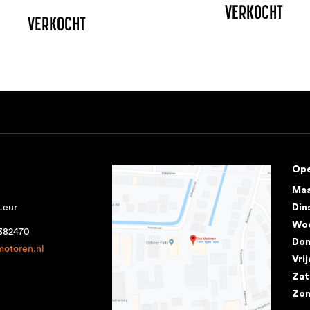
VERKOCHT
VERKOCHT
Ope
Ma
Leur
Din
Wo
1382470
Don
motoren.nl
Vri
Zat
Zo