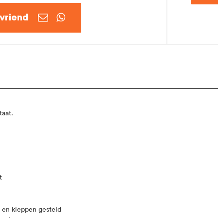


taat.
t
d en kleppen gesteld