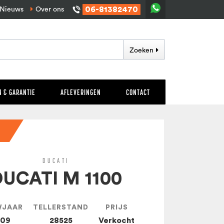
06-81382470
Nieuws
Over ons
Zoeken
 & GARANTIE
AFLEVERINGEN
CONTACT
DUCATI
DUCATI M 1100
WJAAR
TELLERSTAND
PRIJS
009
28525
Verkocht