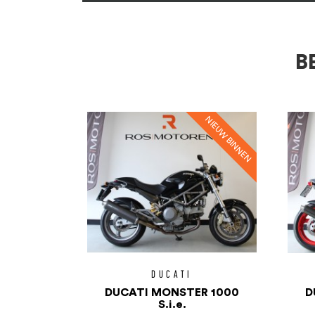
B
DUCATI
DUCATI MONSTER 1000
D
S.i.e.