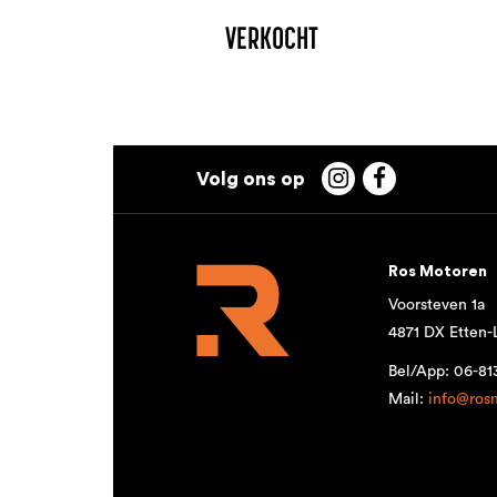
VERKOCHT


Ros Motoren
Voorsteven 1a
4871 DX Etten-
Bel/App: 06-8
Mail:
info@ros