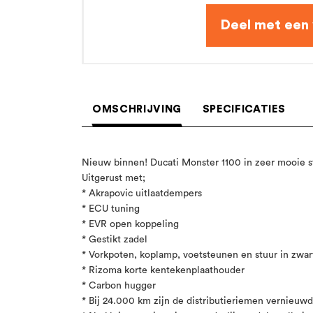
OMSCHRIJVING
SPECIFICATIES
Nieuw binnen! Ducati Monster 1100 in zeer mooie s
Uitgerust met;
* Akrapovic uitlaatdempers
* ECU tuning
* EVR open koppeling
* Gestikt zadel
* Vorkpoten, koplamp, voetsteunen en stuur in zwar
* Rizoma korte kentekenplaathouder
* Carbon hugger
* Bij 24.000 km zijn de distributieriemen vernieuw