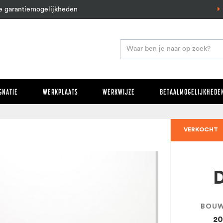
e garantiemogelijkheden
GNATIE
WERKPLAATS
WERKWIJZE
BETAALMOGELIJKHEDEN
VERKOCHT
BOU
2