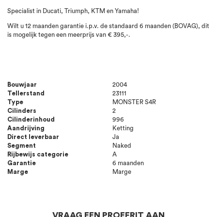
Specialist in Ducati, Triumph, KTM en Yamaha!
Wilt u 12 maanden garantie i.p.v. de standaard 6 maanden (BOVAG), dit
is mogelijk tegen een meerprijs van € 395,-.
Bouwjaar
2004
Tellerstand
23111
Type
MONSTER S4R
Cilinders
2
Cilinderinhoud
996
Aandrijving
Ketting
Direct leverbaar
Ja
Segment
Naked
Rijbewijs categorie
A
Garantie
6 maanden
Marge
Marge
VRAAG EEN PROEFRIT AAN