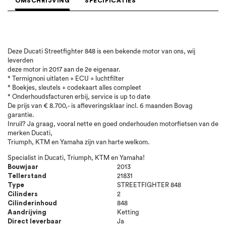
OMSCHRIJVING
SPECIFICATIES
Deze Ducati Streetfighter 848 is een bekende motor van ons, wij
leverden
deze motor in 2017 aan de 2e eigenaar.
* Termignoni uitlaten + ECU + luchtfilter
* Boekjes, sleutels + codekaart alles compleet
* Onderhoudsfacturen erbij, service is up to date
De prijs van € 8.700,- is afleveringsklaar incl. 6 maanden Bovag
garantie.
Inruil? Ja graag, vooral nette en goed onderhouden motorfietsen van de
merken Ducati,
Triumph, KTM en Yamaha zijn van harte welkom.
Specialist in Ducati, Triumph, KTM en Yamaha!
Bouwjaar
2013
Tellerstand
21831
Type
STREETFIGHTER 848
Cilinders
2
Cilinderinhoud
848
Aandrijving
Ketting
Direct leverbaar
Ja