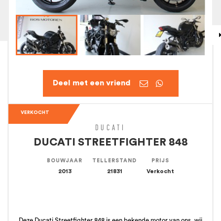


VERKOCHT
DUCATI
DUCATI STREETFIGHTER 848
BOUWJAAR
TELLERSTAND
PRIJS
2013
21831
Verkocht
Deze Ducati Streetfighter 848 is een bekende motor van ons, wij