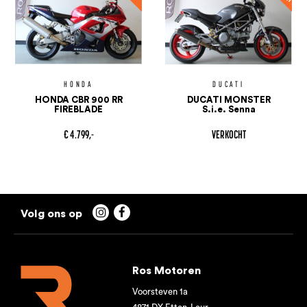
HONDA
DUCATI
HONDA CBR 900 RR
DUCATI MONSTER
FIREBLADE
S.i.e. Senna
€ 4.799,-
VERKOCHT


Ros Motoren
Voorsteven 1a