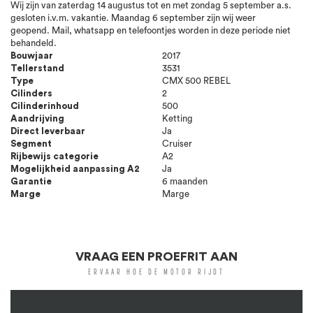
Wij zijn van zaterdag 14 augustus tot en met zondag 5 september a.s.
gesloten i.v.m. vakantie. Maandag 6 september zijn wij weer
geopend. Mail, whatsapp en telefoontjes worden in deze periode niet
behandeld.
Bouwjaar
2017
Tellerstand
3531
Type
CMX 500 REBEL
Cilinders
2
Cilinderinhoud
500
Aandrijving
Ketting
Direct leverbaar
Ja
Segment
Cruiser
Rijbewijs categorie
A2
Mogelijkheid aanpassing A2
Ja
Garantie
6 maanden
Marge
Marge
VRAAG EEN PROEFRIT AAN
ERVAAR HOE DE MOTOR RIJDT