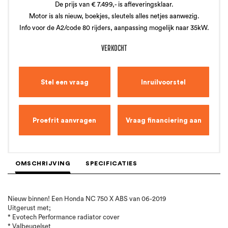
De prijs van € 7.499,- is afleveringsklaar.
Motor is als nieuw, boekjes, sleutels alles netjes aanwezig.
Info voor de A2/code 80 rijders, aanpassing mogelijk naar 35kW.
VERKOCHT
Stel een vraag
Inruilvoorstel
Proefrit aanvragen
Vraag financiering aan
OMSCHRIJVING
SPECIFICATIES
Nieuw binnen! Een Honda NC 750 X ABS van 06-2019
Uitgerust met;
* Evotech Performance radiator cover
* Valbeugelset