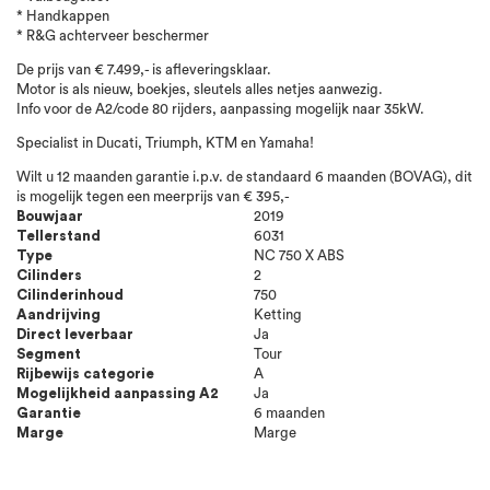
* Handkappen
* R&G achterveer beschermer
De prijs van € 7.499,- is afleveringsklaar.
Motor is als nieuw, boekjes, sleutels alles netjes aanwezig.
Info voor de A2/code 80 rijders, aanpassing mogelijk naar 35kW.
Specialist in Ducati, Triumph, KTM en Yamaha!
Wilt u 12 maanden garantie i.p.v. de standaard 6 maanden (BOVAG), dit
is mogelijk tegen een meerprijs van € 395,-
Bouwjaar
2019
Tellerstand
6031
Type
NC 750 X ABS
Cilinders
2
Cilinderinhoud
750
Aandrijving
Ketting
Direct leverbaar
Ja
Segment
Tour
Rijbewijs categorie
A
Mogelijkheid aanpassing A2
Ja
Garantie
6 maanden
Marge
Marge