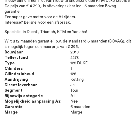
Nieuw binnen! Een niet van nieuw te onderscheiden KTM Duke 125 ABS
De prijs van € 4.399,- is afleveringsklaar incl. 6 maanden Bovag
garantie.
Een super gave motor voor de A1 rijders.
Interesse? Bel snel voor een afspraak.
Specialist in Ducati, Triumph, KTM en Yamaha!
Wilt u 12 maanden garantie i.p.v. de standaard 6 maanden (BOVAG), dit
is mogelijk tegen een meerprijs van € 395,-.
Bouwjaar
2018
Tellerstand
2278
Type
125 DUKE
Cilinders
1
Cilinderinhoud
125
Aandrijving
Ketting
Direct leverbaar
Ja
Segment
Tour
Rijbewijs categorie
A1
Mogelijkheid aanpassing A2
Nee
Garantie
6 maanden
Marge
Marge