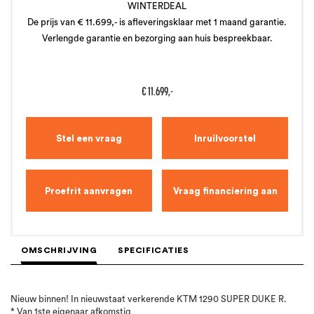
WINTERDEAL
De prijs van € 11.699,- is afleveringsklaar met 1 maand garantie.
Verlengde garantie en bezorging aan huis bespreekbaar.
€
11.699,-
Stel een vraag
Inruilvoorstel
Proefrit aanvragen
Vraag financiering aan
OMSCHRIJVING
SPECIFICATIES
Nieuw binnen! In nieuwstaat verkerende KTM 1290 SUPER DUKE R.
* Van 1ste eigenaar afkomstig