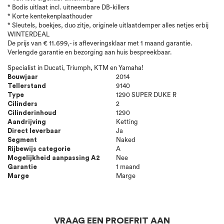
* Bodis uitlaat incl. uitneembare DB-killers
* Korte kentekenplaathouder
* Sleutels, boekjes, duo zitje, originele uitlaatdemper alles netjes erbij
WINTERDEAL
De prijs van € 11.699,- is afleveringsklaar met 1 maand garantie.
Verlengde garantie en bezorging aan huis bespreekbaar.
Specialist in Ducati, Triumph, KTM en Yamaha!
Bouwjaar
2014
Tellerstand
9140
Type
1290 SUPER DUKE R
Cilinders
2
Cilinderinhoud
1290
Aandrijving
Ketting
Direct leverbaar
Ja
Segment
Naked
Rijbewijs categorie
A
Mogelijkheid aanpassing A2
Nee
Garantie
1 maand
Marge
Marge
VRAAG EEN PROEFRIT AAN