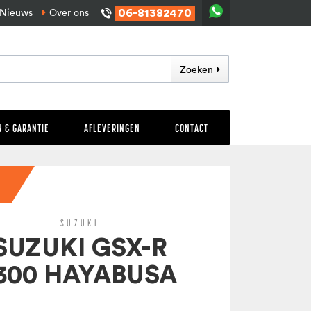
06-81382470
Nieuws
Over ons
Zoeken
 & GARANTIE
AFLEVERINGEN
CONTACT
SUZUKI
SUZUKI GSX-R
300 HAYABUSA