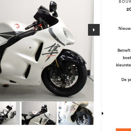
BOU
2
Nieuw 
Betreft
boek
kleurst
De pr