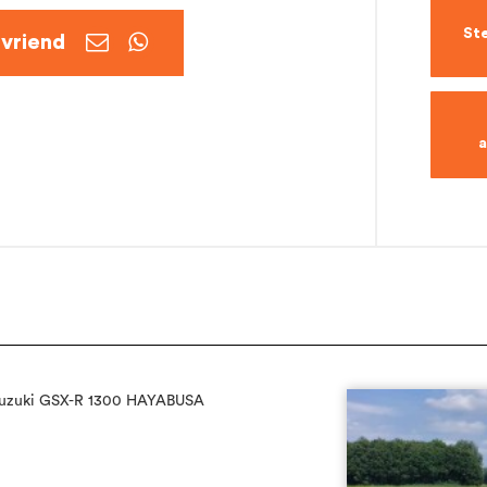
Ste


Suzuki GSX-R 1300 HAYABUSA