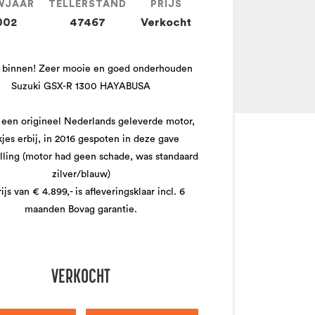
WJAAR
TELLERSTAND
PRIJS
002
47467
Verkocht
binnen! Zeer mooie en goed onderhouden
Suzuki GSX-R 1300 HAYABUSA
 een origineel Nederlands geleverde motor,
jes erbij, in 2016 gespoten in deze gave
elling (motor had geen schade, was standaard
zilver/blauw)
ijs van € 4.899,- is afleveringsklaar incl. 6
maanden Bovag garantie.
VERKOCHT