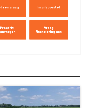
l een vraag
Inruilvoorstel
Proefrit
Vraag
aanvragen
financiering aan