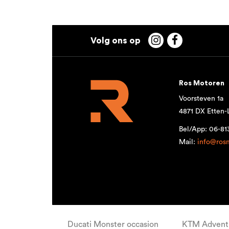


Ros Motoren
Voorsteven 1a
4871 DX Etten-
Bel/App: 06-8
Mail:
info@ros
Ducati Monster occasion
KTM Adventu