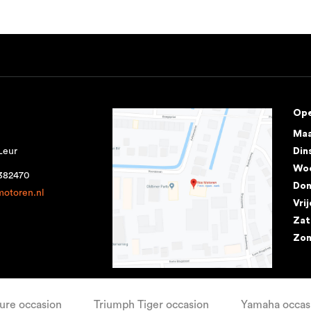
Ope
Ma
Leur
Din
Wo
1382470
Don
motoren.nl
Vri
Zat
Zo
re occasion
Triumph Tiger occasion
Yamaha occas