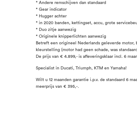
* Andere remschijven dan standaard
* Gear indicator
* Hugger achter
* in 2020 banden, kettingset, accu, grote servicebeu
* Duo zitje aanwezig
* Originele knipperlichten aanwezig
Betreft een origineel Nederlands geleverde motor, 
kleurstelling (motor had geen schade, was standaard
De prijs van € 4.899,- is afleveringsklaar incl. 6 ma
Specialist in Ducati, Triumph, KTM en Yamaha!
Wilt u 12 maanden garantie i.p.v. de standaard 6 m
meerprijs van € 395,-.