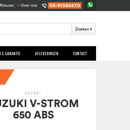
06-81382470
Nieuws
Over ons
Zoeken
 & GARANTIE
AFLEVERINGEN
CONTACT
SUZUKI
UZUKI V-STROM
650 ABS