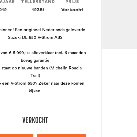
WJAAR
TELLERSTAND
PRIJS
012
12351
Verkocht
innen! Een origineel Nederlands geleverde
Suzuki DL 650 V-Strom ABS
 van € 5.999,- is afleverklaar incl. 6 maanden
Bovag garantie
 staat op nieuwe banden (Michelin Road 5
Trail)
e een V-Strom 650? Zeker naar deze komen
kijken!
VERKOCHT