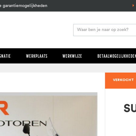
e garantiemogelijkheden
GNATIE
WERKPLAATS
WERKWIJZE
BETAALMOGELIJKHEDEN
VERKOCHT
S