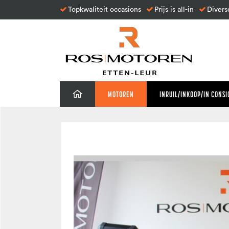
Topkwaliteit occasions
Prijs is all-in
Divers
MOTOREN
INRUIL/INKOOP/IN CONSI