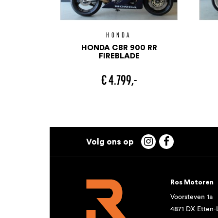
HONDA
HONDA CBR 900 RR
FIREBLADE
€ 4.799,-


Ros Motoren
Voorsteven 1a
4871 DX Etten-