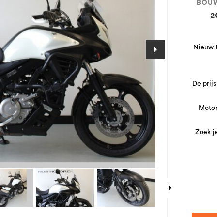
BOU
2
Nieuw b
De prijs
Motor
Zoek j