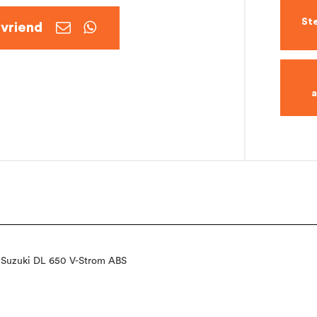
Ste


 Suzuki DL 650 V-Strom ABS