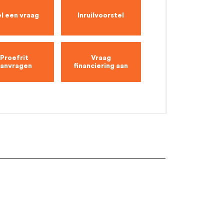
l een vraag
Inruilvoorstel
Proefrit
Vraag
aanvragen
financiering aan