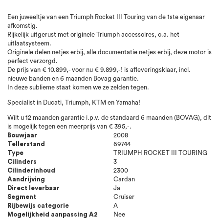
Een juweeltje van een Triumph Rocket III Touring van de 1ste eigenaar
afkomstig.
Rijkelijk uitgerust met originele Triumph accessoires, o.a. het
uitlaatsysteem.
Originele delen netjes erbij, alle documentatie netjes erbij, deze motor is
perfect verzorgd.
De prijs van € 10.899,- voor nu € 9.899,-! is afleveringsklaar, incl.
nieuwe banden en 6 maanden Bovag garantie.
In deze sublieme staat komen we ze zelden tegen.
Specialist in Ducati, Triumph, KTM en Yamaha!
Wilt u 12 maanden garantie i.p.v. de standaard 6 maanden (BOVAG), dit
is mogelijk tegen een meerprijs van € 395,-.
Bouwjaar
2008
Tellerstand
69744
Type
TRIUMPH ROCKET III TOURING
Cilinders
3
Cilinderinhoud
2300
Aandrijving
Cardan
Direct leverbaar
Ja
Segment
Cruiser
Rijbewijs categorie
A
Mogelijkheid aanpassing A2
Nee