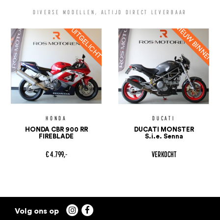
DIVERSE MODELLEN, ALTIJD DIRECT LEVERBAAR
HONDA
DUCATI
HONDA CBR 900 RR
DUCATI MONSTER
FIREBLADE
S.i.e. Senna
€ 4.799,-
VERKOCHT

