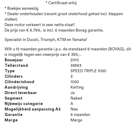
* Certificaat erbij
* Boekjes aanwezig
* Dealer onderhouden (recent groot onderhoud gehad incl. kleppen
stellen)
Deze motor verkeert in zeer nette staat!
De prijs van € 6.799,- is incl. 6 maanden Bovag garantie.
Specialist in Ducati, Triumph, KTM en Yamaha!
Wilt u 12 maanden garantie i.p.v. de standaard 6 maanden (BOVAG), dit
is mogelijk tegen een meerprijs van € 395,-.
Bouwjaar
2010
Tellerstand
34593
Type
SPEED TRIPLE 1050
Cilinders
3
Cilinderinhoud
1050
Aandrijving
Ketting
Direct leverbaar
Ja
Segment
Naked
Rijbewijs categorie
A
Mogelijkheid aanpassing A2
Nee
Garantie
6 maanden
Marge
Marge