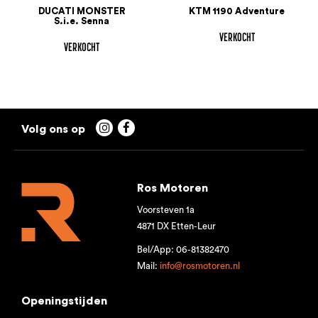
DUCATI MONSTER
KTM 1190 Adventure
S.i.e. Senna
VERKOCHT
VERKOCHT


Ros Motoren
Voorsteven 1a
4871 DX Etten-Leur
Bel/App: 06-81382470
Mail:
info@rosmotoren.nl
Openingstijden