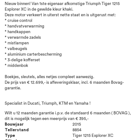
Nieuw binnen! Van 1ste eigenaar afkomstige Triumph Tiger 1215
Explorer XC in de gewilde kleur khaki.
Deze motor verkeert in uiterst nette staat en is uitgerust met:
* cruise control
* handvatverwarming
* handkappen
* verwarmde zadels
* mistlampen
* valbeugels
* aluminium carterbescherming
* 3-delige kofferset
* middenbok
Boekjes, sleutels, alles netjes compleet aanwezig.
De prijs van € 12.699,- is afleveringsklaar, incl. 6 maanden Bovag-
garantie.
Specialist in Ducati, Triumph, KTM en Yamaha !
Wilt u 12 maanden garantie i.p.v. de standaard 6 maanden ( BOVAG ),
dit is mogelijk tegen een meerprijs van € 395,-
Bouwjaar
2015
Tellerstand
8854
Type
Tiger 1215 Explorer XC