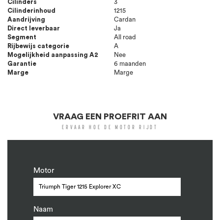
Cilinders
3
Cilinderinhoud
1215
Aandrijving
Cardan
Direct leverbaar
Ja
Segment
All road
Rijbewijs categorie
A
Mogelijkheid aanpassing A2
Nee
Garantie
6 maanden
Marge
Marge
VRAAG EEN PROEFRIT AAN
ERVAAR HOE DE MOTOR RIJDT
Motor
Naam