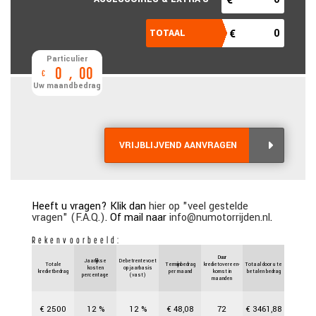
Particulier
0
,
00
€
Uw maandbedrag
VRIJBLIJVEND AANVRAGEN
Heeft u vragen? Klik dan
hier op "veel gestelde
vragen" (F.A.Q.)
. Of mail naar
info@numotorrijden.nl
.
Rekenvoorbeeld:
Duur
Jaarlijkse
Debetrentevoet
Totale
Termijnbedrag
kredietovereen-
Totaal door u te
kosten
op jaarbasis
kredietbedrag
per maand
komst in
betalen bedrag
percentage
(vast)
maanden
€
2500
12
%
12
%
€
48,08
72
€
3461,88