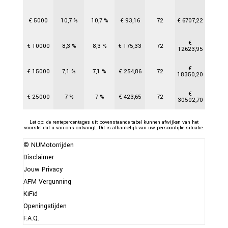
€
5000
10,7
%
10,7
%
€
93,16
72
€
6707,22
€
€
10000
8,3
%
8,3
%
€
175,33
72
12623,95
€
€
15000
7,1
%
7,1
%
€
254,86
72
18350,20
€
€
25000
7
%
7
%
€
423,65
72
30502,70
Let op: de rentepercentages uit bovenstaande tabel kunnen afwijken van het
voorstel dat u van ons ontvangt. Dit is afhankelijk van uw persoonlijke situatie.
© NUMotorrijden
Disclaimer
Jouw Privacy
AFM Vergunning
KiFid
Openingstijden
F.A.Q.