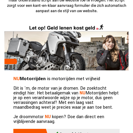
maar onderstaand script aan uw website toe te vroegen. Het script
zorgt voor een kant-en-klaar aanvraag formulier die zich automatisch
aanpast aan de stijl van uw website.
NU
Motorrijden
is motorrijden met vrijheid
Dit is 'm, de motor van je dromen. De zoektocht
eindigt hier. Het betaalgemak van
NU
Motorrijden helpt
je op een verantwoorde wijze op je motor, dus geen
verrassingen achteraf! Met een laag vast
maandbedrag weet je precies waar je aan toe bent.
Je droommotor
NU
kopen? Doe dan direct een
vrijblijvende aanvraag.