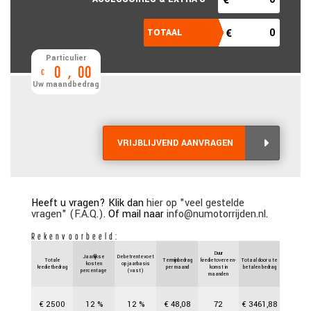
Particulier
0
,
00
€
Uw maandbedrag
VRIJBLIJVEND AANVRAGEN
Heeft u vragen? Klik dan
hier op "veel gestelde
vragen" (F.A.Q.)
. Of mail naar
info@numotorrijden.nl
.
Rekenvoorbeeld:
Duur
Jaarlijkse
Debetrentevoet
Totale
Termijnbedrag
kredietovereen-
Totaal door u te
kosten
op jaarbasis
kredietbedrag
per maand
komst in
betalen bedrag
percentage
(vast)
maanden
€
2500
12
%
12
%
€
48,08
72
€
3461,88