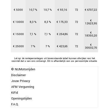
€
5000
10,7
%
10,7
%
€
93,16
72
€
6707,22
€
€
10000
8,3
%
8,3
%
€
175,33
72
12623,95
€
€
15000
7,1
%
7,1
%
€
254,86
72
18350,20
€
€
25000
7
%
7
%
€
423,65
72
30502,70
Let op: de rentepercentages uit bovenstaande tabel kunnen afwijken van het
voorstel dat u van ons ontvangt. Dit is afhankelijk van uw persoonlijke situatie.
© NUMotorrijden
Disclaimer
Jouw Privacy
AFM Vergunning
KiFid
Openingstijden
F.A.Q.