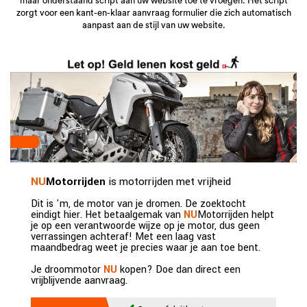
maar onderstaand script aan uw website toe te vroegen. Het script
zorgt voor een kant-en-klaar aanvraag formulier die zich automatisch
aanpast aan de stijl van uw website.
NU
Motorrijden
is motorrijden met vrijheid
Dit is 'm, de motor van je dromen. De zoektocht
eindigt hier. Het betaalgemak van
NU
Motorrijden helpt
je op een verantwoorde wijze op je motor, dus geen
verrassingen achteraf! Met een laag vast
maandbedrag weet je precies waar je aan toe bent.
Je droommotor
NU
kopen? Doe dan direct een
vrijblijvende aanvraag.