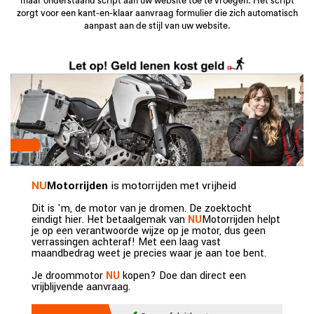
maar onderstaand script aan uw website toe te vroegen. Het script
zorgt voor een kant-en-klaar aanvraag formulier die zich automatisch
aanpast aan de stijl van uw website.
NU
Motorrijden
is motorrijden met vrijheid
Dit is 'm, de motor van je dromen. De zoektocht
eindigt hier. Het betaalgemak van
NU
Motorrijden helpt
je op een verantwoorde wijze op je motor, dus geen
verrassingen achteraf! Met een laag vast
maandbedrag weet je precies waar je aan toe bent.
Je droommotor
NU
kopen? Doe dan direct een
vrijblijvende aanvraag.