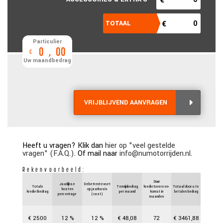
Particulier
0
,
00
€
Uw maandbedrag
VRIJBLIJVEND AANVRAGEN
Heeft u vragen? Klik dan
hier op "veel gestelde
vragen" (F.A.Q.)
. Of mail naar
info@numotorrijden.nl
.
Rekenvoorbeeld:
Duur
Jaarlijkse
Debetrentevoet
Totale
Termijnbedrag
kredietovereen-
Totaal door u te
kosten
op jaarbasis
kredietbedrag
per maand
komst in
betalen bedrag
percentage
(vast)
maanden
€
2500
12
%
12
%
€
48,08
72
€
3461,88