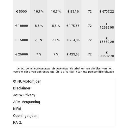
€
5000
10,7
%
10,7
%
€
93,16
72
€
6707,22
€
€
10000
8,3
%
8,3
%
€
175,33
72
12623,95
€
€
15000
7,1
%
7,1
%
€
254,86
72
18350,20
€
€
25000
7
%
7
%
€
423,65
72
30502,70
Let op: de rentepercentages uit bovenstaande tabel kunnen afwijken van het
voorstel dat u van ons ontvangt. Dit is afhankelijk van uw persoonlijke situatie.
© NUMotorrijden
Disclaimer
Jouw Privacy
AFM Vergunning
KiFid
Openingstijden
F.A.Q.