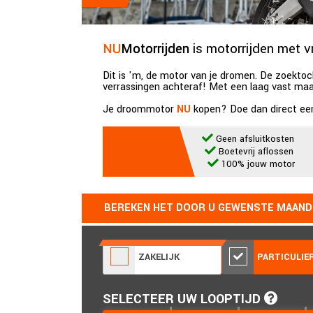
NU
Motorrijden
is motorrijden met vr
Dit is 'm, de motor van je dromen. De zoektoc
verrassingen achteraf! Met een laag vast maa
Je droommotor
NU
kopen? Doe dan direct een 
Geen afsluitkosten
Boetevrij aflossen
100% jouw motor
BEREKEN HET DOOR U GEWENSTE MAAN
ZAKELIJK
PARTICULIE
SELECTEER UW LOOPTIJD