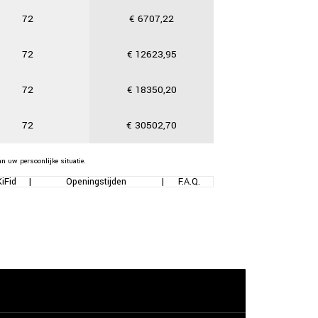
72
€
6707,22
72
€
12623,95
72
€
18350,20
72
€
30502,70
an uw persoonlijke situatie.
KiFid
|
Openingstijden
|
F.A.Q.