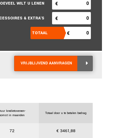
VRIJBLIJVEND AANVRAGEN
uur kredietovereen-
Totaal door u te betalen bedrag
komst in maanden
72
€
3461,88