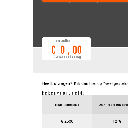
Particulier
€
0
,
00
Uw maandbedrag
Heeft u vragen? Klik dan
hier op "veel gesteld
Rekenvoorbeeld:
Totale kredietbedrag
Jaarlijkse kosten perc
€
2500
12
%