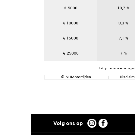
€
5000
10,7
%
€
10000
8,3
%
€
15000
7,1
%
€
25000
7
%
Let op: de rentepercentages
© NUMotorrijden
|
Disclaim

