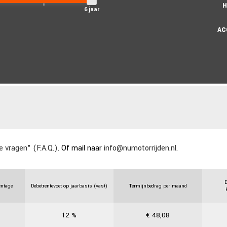
6 jaar
e vragen" (F.A.Q.)
. Of mail naar
info@numotorrijden.nl
.
D
entage
Debetrentevoet op jaarbasis (vast)
Termijnbedrag per maand
12
%
€
48,08