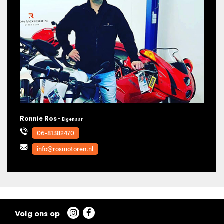
Ronnie Ros -
Eigenaar
06-81382470
info@rosmotoren.nl

