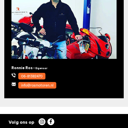
Ronnie Ros -
Eigenaar
06-81382470
info@rosmotoren.nl

