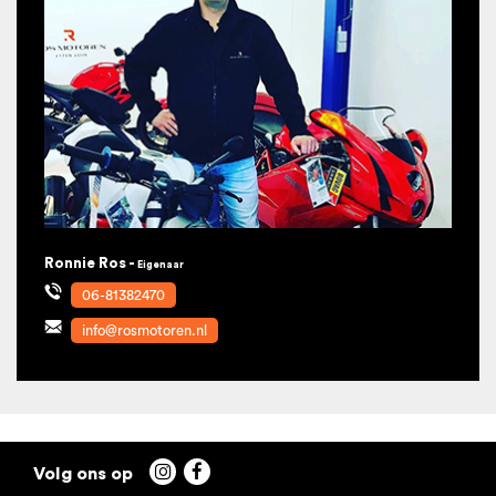
Ronnie Ros -
Eigenaar
06-81382470
info@rosmotoren.nl

