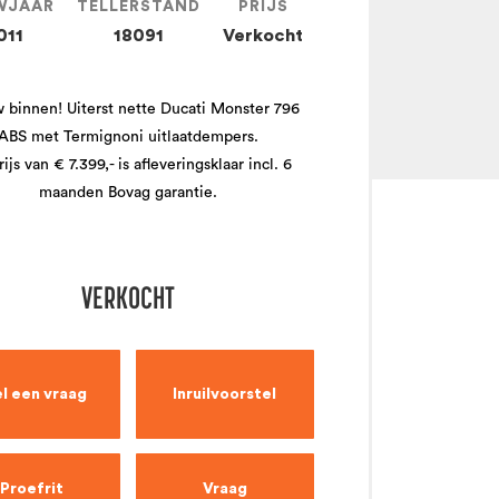
WJAAR
TELLERSTAND
PRIJS
011
18091
Verkocht
 binnen! Uiterst nette Ducati Monster 796
ABS met Termignoni uitlaatdempers.
ijs van € 7.399,- is afleveringsklaar incl. 6
maanden Bovag garantie.
VERKOCHT
l een vraag
Inruilvoorstel
Proefrit
Vraag