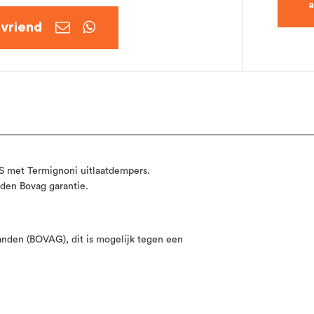


S met Termignoni uitlaatdempers.
anden Bovag garantie.
aanden (BOVAG), dit is mogelijk tegen een