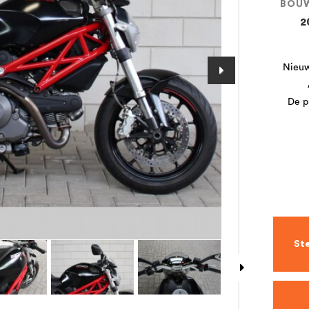
BOU
2
Nieuw
De pr
Ste