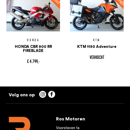
HONDA
KTM
HONDA CBR 900 RR
KTM 1190 Adventure
FIREBLADE
VERKOCHT
€ 4.799,-


Ros Motoren
Voorsteven 1a