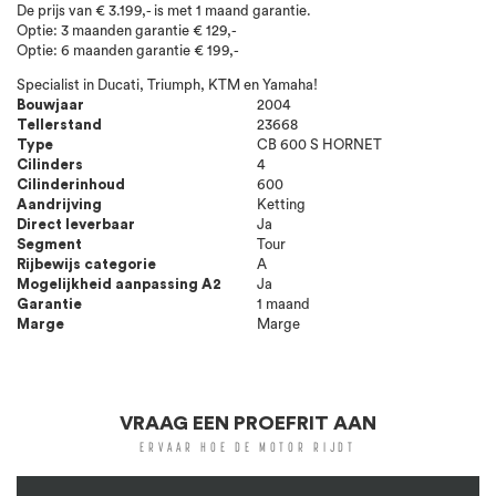
De prijs van € 3.199,- is met 1 maand garantie.
Optie: 3 maanden garantie € 129,-
Optie: 6 maanden garantie € 199,-
Specialist in Ducati, Triumph, KTM en Yamaha!
Bouwjaar
2004
Tellerstand
23668
Type
CB 600 S HORNET
Cilinders
4
Cilinderinhoud
600
Aandrijving
Ketting
Direct leverbaar
Ja
Segment
Tour
Rijbewijs categorie
A
Mogelijkheid aanpassing A2
Ja
Garantie
1 maand
Marge
Marge
VRAAG EEN PROEFRIT AAN
ERVAAR HOE DE MOTOR RIJDT