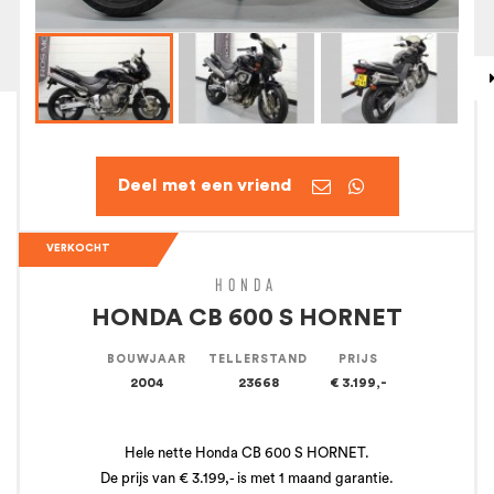


VERKOCHT
HONDA
HONDA CB 600 S HORNET
BOUWJAAR
TELLERSTAND
PRIJS
2004
23668
€ 3.199,-
Hele nette Honda CB 600 S HORNET.
De prijs van € 3.199,- is met 1 maand garantie.