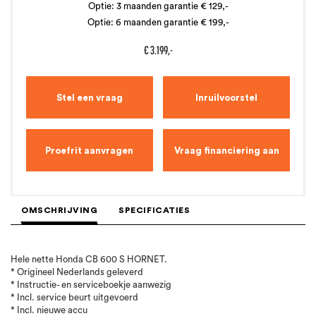
Optie: 3 maanden garantie € 129,-
Optie: 6 maanden garantie € 199,-
€
3.199,-
Stel een vraag
Inruilvoorstel
Proefrit aanvragen
Vraag financiering aan
OMSCHRIJVING
SPECIFICATIES
Hele nette Honda CB 600 S HORNET.
* Origineel Nederlands geleverd
* Instructie- en serviceboekje aanwezig
* Incl. service beurt uitgevoerd
* Incl. nieuwe accu