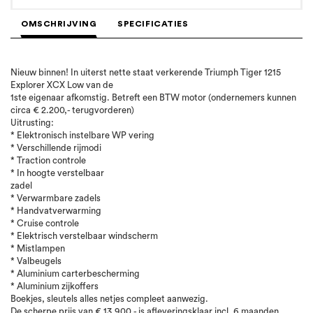
OMSCHRIJVING
SPECIFICATIES
Nieuw binnen! In uiterst nette staat verkerende Triumph Tiger 1215
Explorer XCX Low van de
1ste eigenaar afkomstig. Betreft een BTW motor (ondernemers kunnen
circa € 2.200,- terugvorderen)
Uitrusting:
* Elektronisch instelbare WP vering
* Verschillende rijmodi
* Traction controle
* In hoogte verstelbaar
zad
* Verwarmbare zadels
* Handvatverwarming
* Cruise controle
* Elektrisch verstelbaar windscherm
* Mistlampen
* Valbeugels
* Aluminium carterbescherming
* Aluminium zijkoffers
Boekjes, sleutels alles netjes compleet aanwezig.
De scherpe prijs van € 13.900,- is afleveringsklaar incl. 6 maanden