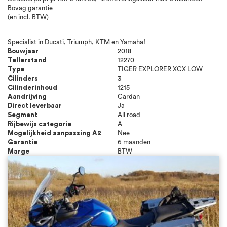
Bovag garantie
(en incl. BTW)
Specialist in Ducati, Triumph, KTM en Yamaha!
Bouwjaar
2018
Tellerstand
12270
Type
TIGER EXPLORER XCX LOW
Cilinders
3
Cilinderinhoud
1215
Aandrijving
Cardan
Direct leverbaar
Ja
Segment
All road
Rijbewijs categorie
A
Mogelijkheid aanpassing A2
Nee
Garantie
6 maanden
Marge
BTW