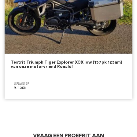
Testrit Triumph Tiger Explorer XCX low (137pk 123nm)
van onze motorvriend Ronald!
26-11-2020
VRAAG EEN PROEFRIT AAN