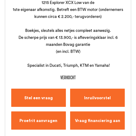
1215 Explorer XCX Low van de
1ste eigenaar afkomstig. Betreft een BTW motor (ondernemers
kunnen circa € 2.200,- terugvorderen)
Boekjes, sleutels alles netjes compleet aanwezig.
De scherpe prijs van € 13.900,- is afleveringsklaar incl. 6
maanden Bovag garantie
(en incl. BTW)
Specialist in Ducati, Triumph, KTM en Yamaha!
VERKOCHT
Stel een vraag
Inruilvoorstel
Proefrit aanvragen
Vraag financiering aan